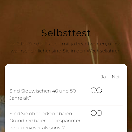
Selbsttest
Je öfter Sie die Fragen mit ja beantworten, umso
wahrscheinlicher sind Sie in den Wechseljahren.
Ja
Nein
Sind Sie zwischen 40 und 50
Jahre alt?
Sind Sie ohne erkennbaren
Grund reizbarer, angespannter
oder nervöser als sonst?